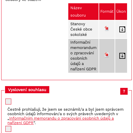
Název
Formát
Úkon
souboru
Stanovy
České obce
sokolské
Informační
memorandum
o zpracování
osobních
údajů a
nařízení GDPR
Vyslovení souhlasu
?
Čestně prohlašuji, že jsem se seznámil/a a byl jsem správcem
osobních údajů informován/a o svých právech uvedených v
„
Informačním memorandu o zpracování osobních údajů a
nařízení GDPR
“.