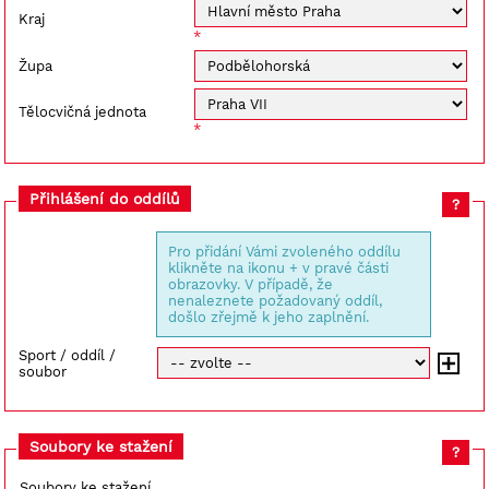
Kraj
Župa
Tělocvičná jednota
Přihlášení do oddílů
?
Pro přidání Vámi zvoleného oddílu
klikněte na ikonu + v pravé části
obrazovky. V případě, že
nenaleznete požadovaný oddíl,
došlo zřejmě k jeho zaplnění.
Sport / oddíl /
soubor
Soubory ke stažení
?
Soubory ke stažení